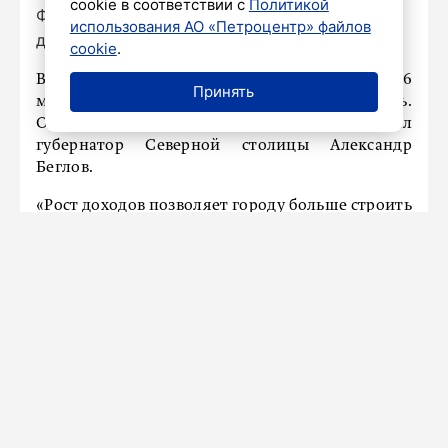
cookie в соответствии с
Политикой
Фото: Дмитрий Тимофеев / «Петербургский
использования АО «Петроцентр» файлов
дневник»
cookie
.
В этом году бюджет Петербурга получит на 54,6
Принять
миллиарда рублей больше, чем планировалось.
Об этом во вторник, 1 октября, рассказал
губернатор Северной столицы Александр
Беглов.
«Рост доходов позволяет городу больше строить
и направлять средства на социальную сферу. В
том числе и на реализацию нашей
приоритетной программы «Серебряный
возраст», – отметил Беглов.
Ранее «Петербургский дневник» писал о том,
как в Смольном рассказали, что нового будет в
бюджете 2025 года.
Новости СМИ2