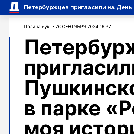
Петербуржцев пригласили на День 
Полина Яук
26 СЕНТЯБРЯ 2024 16:37
Петербур
пригласил
Пушкинско
в парке «Р
моя истор