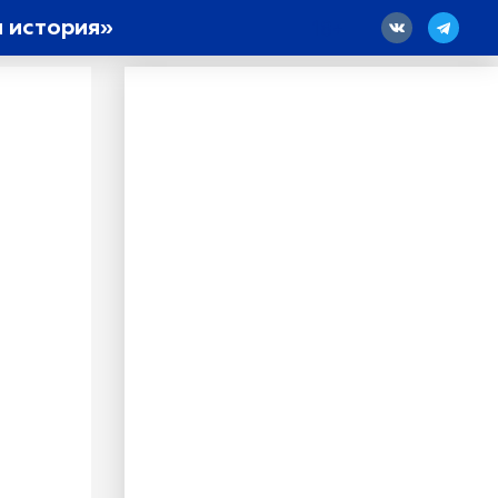
 история»
18