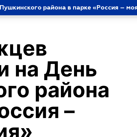
Пушкинского района в парке «Россия – моя
жцев
и на День
го района
оссия –
ия»