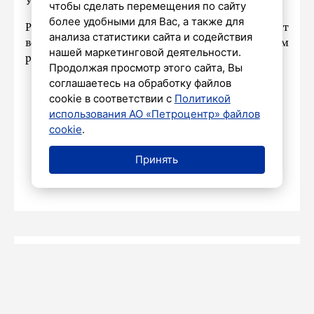
Урал». Матч пройдет 29 сентября в Уфе.
чтобы сделать перемещения по сайту
более удобными для Вас, а также для
Ранее
сообщалось
, что «Зенит» построит
анализа статистики сайта и содействия
волейбольную академию в Калининском
нашей маркетинговой деятельности.
районе Петербурга.
Продолжая просмотр этого сайта, Вы
соглашаетесь на обработку файлов
cookie в соответствии с
Политикой
использования АО «Петроцентр» файлов
Участник программы «Время
cookie
.
героев» Николай Королев
завершил стажировку в Смольном
Принять
23 сентября 2024
Полина Яук
СПОРТ
23 СЕНТЯБРЯ 2024 19:52
Петербуржцы завоевали золотые и