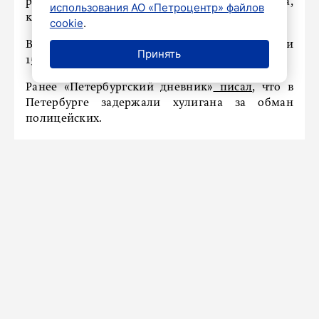
результате пожара пострадала мужчина,
использования АО «Петроцентр» файлов
которого госпитализировали в больницу.
cookie
.
В тушении участвовали три единицы техники и
Принять
15 человек личного состава МЧС.
Ранее «Петербургский дневник»
писал
, что в
Петербурге задержали хулигана за обман
полицейских.
НАШ ГОРОД
Андрей Кононов проверил, как
идет подготовка к зимнему
периоду в Кронштадте
21 сентября 2024
Новости СМИ2