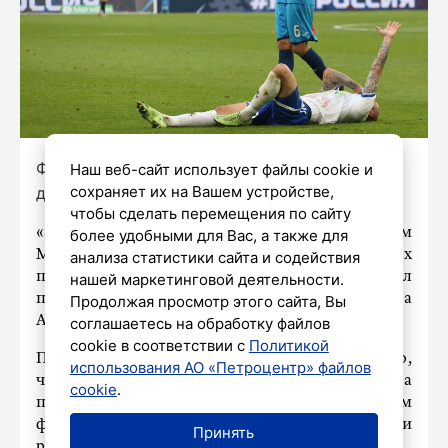
Фото: Александр Глуз/«Петербургский
Наш веб-сайт использует файлы cookie и
сохраняет их на Вашем устройстве,
дневник»
чтобы сделать перемещения по сайту
«Зенит» не продлил контракт с защитником
более удобными для Вас, а также для
Марио Фернандесом из-за медицинских
анализа статистики сайта и содействия
показаний игрока. Об этом сообщил
нашей маркетинговой деятельности.
председатель правления петербургского клуба
Продолжая просмотр этого сайта, Вы
Александр Медведев.
соглашаетесь на обработку файлов
cookie в соответствии с
Политикой
По его словам, в «Зените» все надеялись на то,
использования АО «Петроцентр» файлов
что защитник сможет вернуться на
cookie
.
профессиональный уровень после травмы. Сам
футболист делал для этого все возможное и
Принять
работал больше остальных.