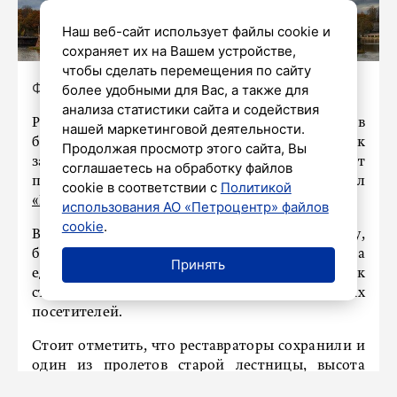
Наш веб-сайт использует файлы cookie и
сохраняет их на Вашем устройстве,
чтобы сделать перемещения по сайту
Фото: http://vyborgmuseum.org/
более удобными для Вас, а также для
анализа статистики сайта и содействия
Реставрация и монтаж стеклянного лифта в
нашей маркетинговой деятельности.
башне Олафа в Выборгском замке подходят к
Продолжая просмотр этого сайта, Вы
завершению, специалисты проводят
соглашаетесь на обработку файлов
пусконаладочные работы. Об этом сообщил
cookie в соответствии с
Политикой
«Бриф 24»
.
использования АО «Петроцентр» файлов
cookie
.
Внутри башни также оборудовали лестницу,
благодаря которой к концу 2024 года
Принять
единственный в России средневековый замок
станет доступным для маломобильных
посетителей.
Стоит отметить, что реставраторы сохранили и
один из пролетов старой лестницы, высота
которого достигает почти 50 метров.