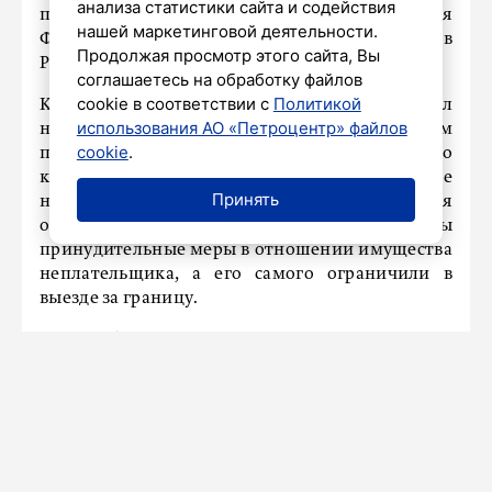
анализа статистики сайта и содействия
пресс-службе Главного управления
нашей маркетинговой деятельности.
Федеральной службы судебных приставов
Продолжая просмотр этого сайта, Вы
России по Петербургу.
соглашаетесь на обработку файлов
cookie в соответствии с
Политикой
Как стало известно, петербуржец сдавал
использования АО «Петроцентр» файлов
нежилое помещение на Большеохтинском
cookie
.
проспекте в аренду медицинской клинике, но
контролировать оплату коммунальных услуг не
Принять
намеревался. Когда добровольный срок для
оплаты подошёл к концу, были применены
принудительные меры в отношении имущества
неплательщика, а его самого ограничили в
выезде за границу.
Такие обременения не устроили мужчину, и
вскоре средства на покрытие долга нашлись,
после чего принудительные меры сняли.
Как отмечается, всего за восемь месяцев
взыскали более 1,4 миллиарда рублей
коммунальных задолженностей.