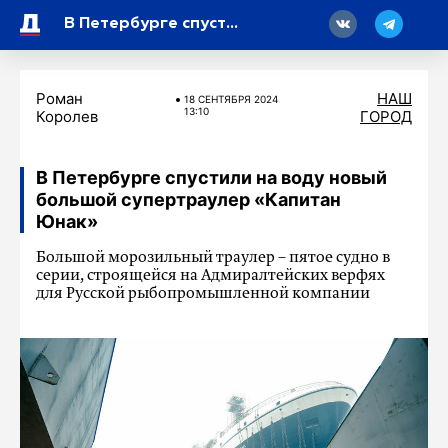
18
В Петербурге спустили на воду новый большой супертраулер «Капитан Юнак»
Роман
НАШ
18 СЕНТЯБРЯ 2024
13:10
Королев
ГОРОД
В Петербурге спустили на воду новый
большой супертраулер «Капитан
Юнак»
Большой морозильный траулер – пятое судно в
серии, строящейся на Адмиралтейских верфях
для Русской рыбопромышленной компании