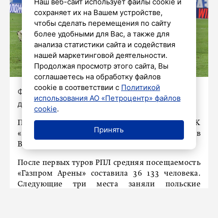
Наш веб-сайт использует файлы cookie и
сохраняет их на Вашем устройстве,
чтобы сделать перемещения по сайту
более удобными для Вас, а также для
анализа статистики сайта и содействия
нашей маркетинговой деятельности.
Продолжая просмотр этого сайта, Вы
соглашаетесь на обработку файлов
cookie в соответствии с
Политикой
Фото: Александр Глуз/«Петербургский
использования АО «Петроцентр» файлов
дневник»
cookie
.
По данным РПЛ, на старте сезона-2024/25 ФК
Принять
«Зенит» стал самым посещаемым клубом в
Восточной Европе, пишет СпоRT.
После первых туров РПЛ средняя посещаемость
«Газпром Арены» составила 36 133 человека.
Следующие три места заняли польские
футбольные клубы «Легия», «Шленск» и «Лех».
В пятерку лучших попал еще один российский
клуб – «Краснодар». Его средняя посещаемость