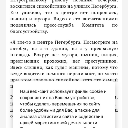
Петроградскому району поздним вечером,
восхитился спокойствию на улицах Петербурга.
Его удивило, что в центре нет попрошаек,
пьяниц и мусора. Видео с его впечатлениями
поделилась пресс-служба Комитета по
благоустройству.
«Я где-то в центре Петербурга. Посмотрите на
автобус, на эти здания, на эту прекрасную
площадь. Вокруг нет мусора, пьяниц, нищих,
пристающих прохожих, нет преступников.
Здесь слышно, как гудят машины, потому что
везде водители немного нервничают, но место
при этом довольно спокойное, хотя это самый
центр города», – рассказал мужчина.
Наш веб-сайт использует файлы cookie и
сохраняет их на Вашем устройстве,
Ранее «Петербургский дневник» писал о том,
чтобы сделать перемещения по сайту
что Петербург стал самым востребованным
более удобными для Вас, а также для
городом у путешественников в бархатный
анализа статистики сайта и содействия
сезон
.
нашей маркетинговой деятельности.