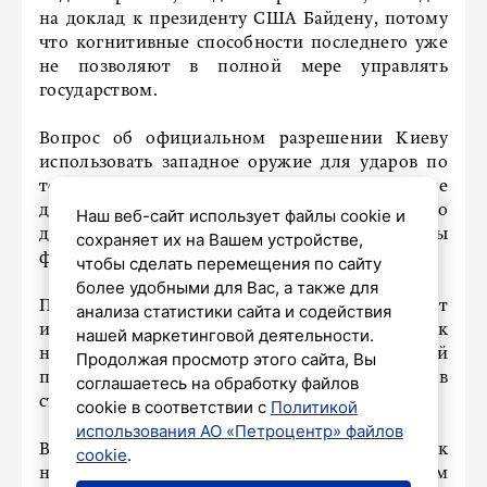
на доклад к президенту США Байдену, потому
что когнитивные способности последнего уже
не позволяют в полной мере управлять
государством.
Вопрос об официальном разрешении Киеву
использовать западное оружие для ударов по
территории России муссируется уже
длительное время. Но пока Запад только
Наш веб-сайт использует файлы cookie и
думает, разрешать это или нет, удары
сохраняет их на Вашем устройстве,
фактически уже происходят.
чтобы сделать перемещения по сайту
более удобными для Вас, а также для
Политолог добавил, что Запад не оставляет
анализа статистики сайта и содействия
иного выбора, кроме как расширять так
нашей маркетинговой деятельности.
называемый санитарный кордон, который
Продолжая просмотр этого сайта, Вы
позволит обеспечивать безопасность регионов
соглашаетесь на обработку файлов
страны.
cookie в соответствии с
Политикой
использования АО «Петроцентр» файлов
Вся эта ситуация, без шуток, может привести к
cookie
.
началу третьей мировой войны. По словам