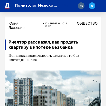
18
Политолог Мезюхо оценил вероятность того, что США и Украина согласуют удары вглубь России
Юлия
ОБЩЕСТВО
12 СЕНТЯБРЯ 2024
13:07
Лазовская
Риелтор рассказал, как продать
квартиру в ипотеке без банка
Появилась возможность сделать это без
посредничества