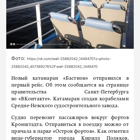
Фото:
https://vk.com/wall-25882042_1449470?z=photo-
25882042_457369276%2Fwall-25882042_1449470
Новый катамаран «Бастион» отправился в
первый рейс. Об этом сообщается на странице
правительства Санкт-Петербурга
во «ВКонтакте». Катамаран создан корабелами
Средне-Невского судостроительного завода.
Судно перевозит пассажиров вокруг фортов
Кронштадта. Отправиться в поездку можно от
причала в парке «Остров фортов». Как отметил
вице-губернатор города Кирилл Поляков,