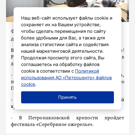
Наш веб-сайт использует файлы cookie и
сохраняет их на Вашем устройстве,
Фото: Александр Глуз / «Петербургский
чтобы сделать перемещения по сайту
более удобными для Вас, а также для
дневник»
анализа статистики сайта и содействия
В эфире очередной выпуск «ПДкаста»!
нашей маркетинговой деятельности.
Рассказываем о самых интересных событиях
Продолжая просмотр этого сайта, Вы
дня в удобном аудиоформате.
соглашаетесь на обработку файлов
cookie в соответствии с
Политикой
- У Казанского собора открылась выставка,
использования АО «Петроцентр» файлов
посвященная небесному покровителю
cookie
.
Петербурга.
Принять
- В Петербурге отмечают День армейской
культуры.
- В Петропавловской крепости пройдет
фестиваль «Серебряное ожерелье».