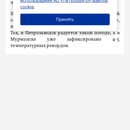
использования АО «Петроцентр» файлов
что это сентябрьское лето», – сказал синоптик.
cookie
.
Шувалов также отметил, что аномально теплый
Принять
сентябрь наблюдается не только в Петербурге,
но и в других регионах Северо-Запада.
Так, в Петрозаводск радуется такой погоде, а в
Мурманске уже зафиксировано 4-5
температурных рекордов.
НАШ ГОРОД
В Петербурге состоится модный
показ первого международного
конкурса World Fashion Gala
11 сентября 2024
Новости СМИ2
Показать больше