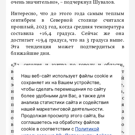
очень значительно», – подчеркнул Шувалов.
Интересно, что до этого года самым теплым
сентябрем в Северной столице считался
прошлый, 2023 год, когда средняя температура
составила +16,4 градуса. Сейчас же она
достигает +19,4 градуса, что на 3 градуса выше.
Эта тенденция может подтвердиться в
ближайшие дни.
«Да, сегодня и завтра по городу и области,
возможно, пройдут дожди, но они будут
Наш веб-сайт использует файлы cookie и
кратковременным. Это связано с фронтальной
сохраняет их на Вашем устройстве,
зоной, которая в основном идёт по Прибалтике,
чтобы сделать перемещения по сайту
но находится недалеко и от Санкт-Петербурга,
более удобными для Вас, а также для
потому похолодает на 1-3 градуса. Но начиная с
анализа статистики сайта и содействия
пятницы будет преобладать антициклональная
нашей маркетинговой деятельности.
и сухая погода. Температура снова будет на
Продолжая просмотр этого сайта, Вы
отметке в +23-25 градусов. И так будет не только
соглашаетесь на обработку файлов
в выходные, но и на следующей неделе. Это
cookie в соответствии с
Политикой
просто четвёртый месяц лета. Можно сказать,