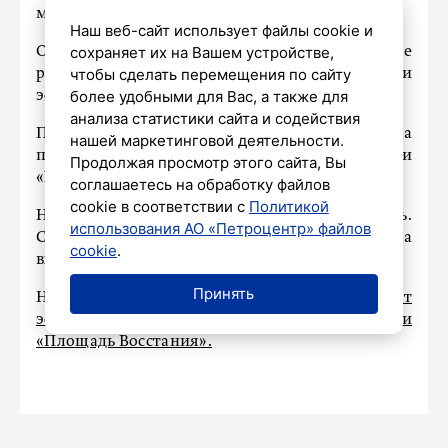
метрополитен».
Наш веб-сайт использует файлы cookie и
сохраняет их на Вашем устройстве,
Отмечается, что «Звездная» некоторое время не
чтобы сделать перемещения по сайту
работала на вход из-за технической остановки
более удобными для Вас, а также для
эскалатора.
анализа статистики сайта и содействия
Пресс-служба городской подземки просила
нашей маркетинговой деятельности.
пользоваться соседними станциями
Продолжая просмотр этого сайта, Вы
«Московская» и «Купчино».
соглашаетесь на обработку файлов
cookie в соответствии с
Политикой
Неполадку удалось оперативно устранить.
использования АО «Петроцентр» файлов
Сейчас станция работает в штатном режиме на
cookie
.
вход и выход.
Принять
Напомним, ранее мы писали о том, что
ремонт
эскалатора внесет изменения в работу станции
«Площадь Восстания».
НАШ ГОРОД