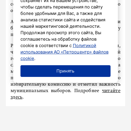
сохраняет их на Вашем устройстве,
сегодня почтить память ленинградцев пришло
чтобы сделать перемещения по сайту
очень много молодёжи.
более удобными для Вас, а также для
анализа статистики сайта и содействия
Александр Беглов подчеркнул, что жители
нашей маркетинговой деятельности.
блокадного Ленинграда показали всему миру
Продолжая просмотр этого сайта, Вы
пример стойкости и мужества.
соглашаетесь на обработку файлов
cookie в соответствии с
Политикой
Ранее «Петербургский дневник» сообщал,
использования АО «Петроцентр» файлов
что Александр Беглов поблагодарил жителей
cookie
.
города за высокую явку на выборах. По его
словам, жители проголосовали за будущее, за
Принять
мегаполис 21-го века. Губернатор также
поблагодарил за работу городскую
избирательную комиссию и отметил важность
муниципальных выборов. Подробнее
читайте
здесь
.
ВЫБОРЫ2024
Александр Беглов рассказал, как