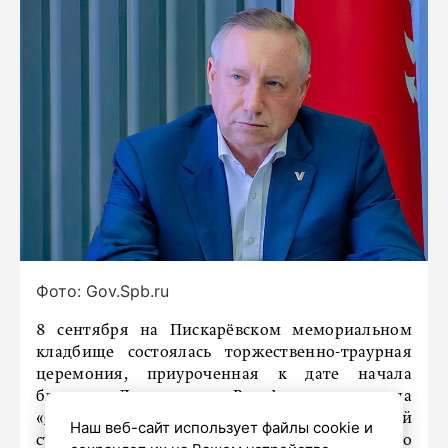
Фото: Gov.Spb.ru
8 сентября на Пискарёвском мемориальном
кладбище состоялась торжественно-траурная
церемония, приуроченная к дате начала
блокады Ленинграда. В эфире телеканала
«
Санкт-Петербург
» губернатор Северной
Наш веб-сайт использует файлы cookie и
столицы Александр Беглов рассказал, что