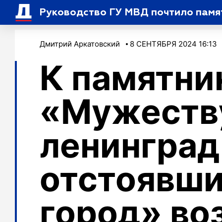
Руководство ГУ МВД почтило памя
Дмитрий Аркатовский
8 СЕНТЯБРЯ 2024 16:13
К памятни
«Мужеств
ленинград
отстоявши
город» во