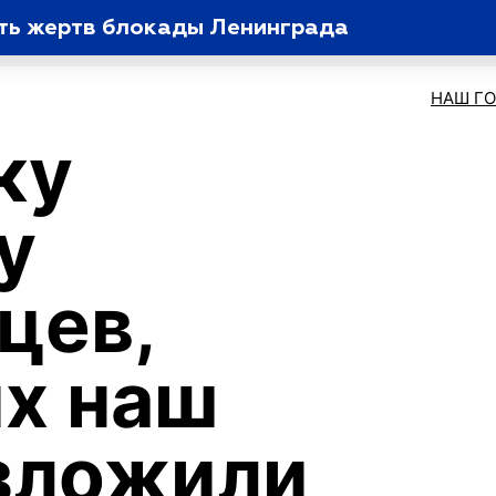
ть жертв блокады Ленинграда
НАШ Г
ку
у
цев,
х наш
зложили