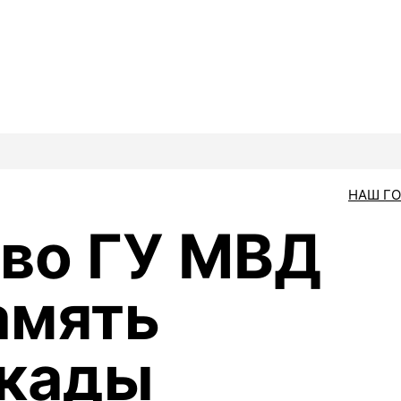
НАШ Г
во ГУ МВД
амять
окады