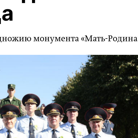
да
дножию монумента «Мать-Родина