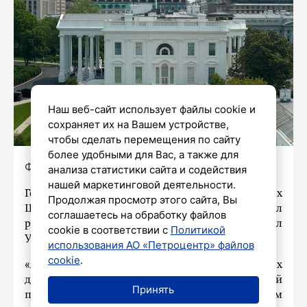
Наш веб-сайт использует файлы cookie и
сохраняет их на Вашем устройстве,
чтобы сделать перемещения по сайту
более удобными для Вас, а также для
Фото: Yuri Gripas/ТАСС
анализа статистики сайта и содействия
нашей маркетинговой деятельности.
Государственный секретарь Соединенных
Продолжая просмотр этого сайта, Вы
Штатов Энтони Блинкен сообщил, что провел
соглашаетесь на обработку файлов
разговор с новым министром иностранных дел
cookie в соответствии с
Политикой
Украины Андреем Сибигой.
использования АО «Петроцентр» файлов
cookie
.
«Я поговорил с новым министром иностранных
дел Украины Андреем Сибигой. Он давний
Принять
партнер, и я уверен, что мы продолжим