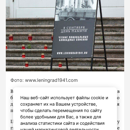
Фото: www.leningrad1941.com
В это воскресенье, в День памяти жертв
Наш веб-сайт использует файлы cookie и
блокады Ленинграда, в Большом дворе Зимнего
сохраняет их на Вашем устройстве,
дворца состоятся традиционные Чтения
чтобы сделать перемещения по сайту
поминальных блокадных списков.
более удобными для Вас, а также для
Цель акции, инициированной в 2018 году
анализа статистики сайта и содействия
группой «Комитет 8 сентября», – озвучить все
нашей маркетинговой деятельности.