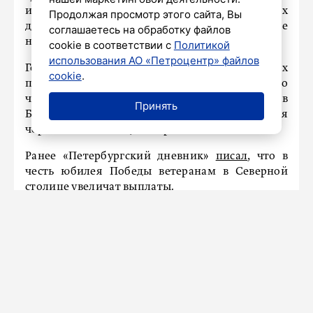
известные имена погибших за 872 страшных
Продолжая просмотр этого сайта, Вы
дня. Из более чем 700 000 известных уже
соглашаетесь на обработку файлов
названы 141 878 ленинградцев.
cookie в соответствии с
Политикой
использования АО «Петроцентр» файлов
Государственный Эрмитаж приглашает всех
cookie
.
присоединиться к ежегодной акции. Начало
чтений в 13:00, окончание – в 17:00. Проход в
Принять
Большой двор Зимнего дворца осуществляется
через главный вход, с Дворцовой площади.
Ранее «Петербургский дневник»
писал
, что в
честь юбилея Победы ветеранам в Северной
столице увеличат выплаты.
НАШ ГОРОД
Фото: дома на Невском проспекте
выглядят по-новому после
реставрации