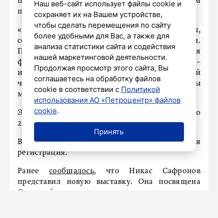
петербуржцев и гостей города уникальным
Наш веб-сайт использует файлы cookie и
проектом.
сохраняет их на Вашем устройстве,
чтобы сделать перемещения по сайту
«Новая выставка представляет работы,
более удобными для Вас, а также для
созданные зарубежными медиахудожниками.
анализа статистики сайта и содействия
Проект посвящен темам взаимодействия
нашей маркетинговой деятельности.
физического сада и сада цифрового –
Продолжая просмотр этого сайта, Вы
искусственной природы, созданной
соглашаетесь на обработку файлов
человеком», – рассказали организаторы
cookie в соответствии с
Политикой
мероприятия.
использования АО «Петроцентр» файлов
cookie
.
Экспозиция будет доступна для посещения до
22 января 2025 года.
Принять
Вход свободный, необходима предварительная
регистрация.
Ранее
сообщалось
, что Никас Сафронов
представил новую выставку. Она посвящена
Северной столице.