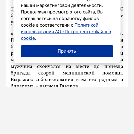
нашей маркетинговой деятельности.
Трагедия случилась в селе Соловьёвка. С
Продолжая просмотр этого сайта, Вы
беспилотника было сброшено взрывное
соглашаетесь на обработку файлов
устройство.
cookie в соответствии с
Политикой
использования АО «Петроцентр» файлов
«Вновь у нас тяжёлая, невосполнимая потеря.
cookie
.
По результатам обхода после атаки
беспилотника в селе Соловьёвка Белгородского
Принять
района поступила информация о погибшем
мирном жителе. От полученных ранений
мужчина скончался на месте до приезда
бригады скорой медицинской помощи.
Выражаю соболезнования всем его родным и
близким», – написал Гладков.
Коммерческий объект, на который попала
взрывчатка, полностью сгорел.
Ранее «Петербургский дневник»
сообщал
, что
из Курской области эвакуировали более 340
человек за последние сутки. И доставили более