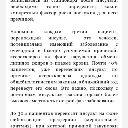
Выписываясь из стационара после инсульта,
необходимо точно определить, какой
конкретный фактор риска послужил для него
причиной.
Напомню: каждый третий пациент,
переносящий инсульт, – это человек,
потенциально имеющий заболевание с
очевидной и быстро уточняемой причиной:
атеросклероз на фоне нарушения обмена
липидов (жиров в плазме крови). Почти 40%
пациентов, уже перенесших инсульт по
причине атеросклероза однажды, по
общебиологическим законам, в ближайший год
перенесут его снова. Это важно, поскольку с
повторным инсультом связана гораздо более
высокая смертность в острой фазе заболевания.
До 30% пациентов переносят инсульт на фоне
фибрилляции предсердий (мерцательная
аритмия), при которой причиной закупорки