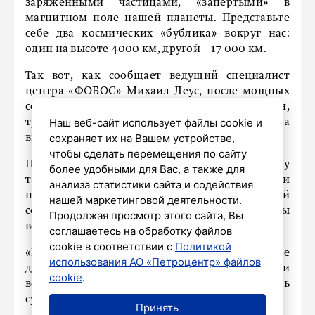
заряженными частицами, «запертыми» в
магнитном поле нашей планеты. Представьте
себе два космических «бублика» вокруг нас:
один на высоте 4000 км, другой – 17 000 км.
Так вот, как сообщает ведущий специалист
центра «ФОБОС» Михаил Леус, после мощных
солнечных бурь в мае появился еще один,
Наш веб-сайт использует файлы cookie и
третий пояс! Он раскинулся еще дальше – на
сохраняет их на Вашем устройстве,
высоте 19-21 тысячи километров от Земли.
чтобы сделать перемещения по сайту
Подобное случается не первый раз, в 2013 году
более удобными для Вас, а также для
такой третий пояс уже появлялся и
анализа статистики сайта и содействия
продержался около месяца. Вероятно, новый
нашей маркетинговой деятельности.
солнечный выброс скоро «сметет» и этот, и мы
Продолжая просмотр этого сайта, Вы
вернемся к двум привычным поясам.
соглашаетесь на обработку файлов
cookie в соответствии с
Политикой
«Исследователи NASA анализируют собранные
использования АО «Петроцентр» файлов
данные, чтобы лучше понять этот пояс и
cookie
.
возможную продолжительность
существования.
Принять