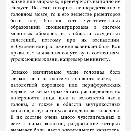
жизни или здоровью, пренебрегать им точно не
следует. Но если говорить непосредственно о
головном мозге, то в его веществе рецепторов
боли нет, богатая сеть чувствительных
образований сконцентрирована в системе
мозговых оболочек и в области сосудистых
сплетений, поэтому при их воспалении,
набухании или растяжении возникает боль. Как
правило, эти явления сопутствуют состояниям,
угрожающим жизни, например менингиту.
Однако значительно чаще головная боль
связана не с патологией головного мозга, а с
патологией корешков или периферических
нервов, ветви которых богато распределены на
поверхности лица, шеи и волосистой части
головы, а также в области внутрикостных
каналов, пазух и синусов лицевой части черепа.
В их составе очень много чувствительных и
вегетативных волокон, раздражение которых
вызывает боль, часто мучительного характера,