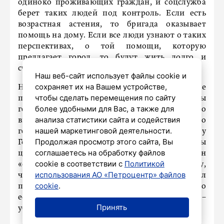
одиноко проживающих граждан, и соцслужба
берет таких людей под контроль. Если есть
возрастная астения, то бригада оказывает
помощь на дому. Если все люди узнают о таких
перспективах, о той помощи, которую
предлагает город, то будут жить долго и
счастливо», – убежден Максим Кабанов.
Наш веб-сайт использует файлы cookie и
сохраняет их на Вашем устройстве,
Начальник Госпиталя для ветеранов войн также
чтобы сделать перемещения по сайту
поделился своей мечтой – создать центры
более удобными для Вас, а также для
гериатрической медицины. «Моя мечта – это
анализа статистики сайта и содействия
внимание к пожилым. Мы говорим не просто о
нашей маркетинговой деятельности.
гериатрии. Моя мечта – чтобы по примеру
Продолжая просмотр этого сайта, Вы
Госпиталя для ветеранов войн были созданы
соглашаетесь на обработку файлов
центры гериатрической медицины для граждан
cookie в соответствии с
Политикой
«серебряного возраста» по замкнутому циклу,
использования АО «Петроцентр» файлов
чтобы пациент, попав в стационар, получил
cookie
.
помощь без поиска врачей, специалистов. То
есть это должна быть помощь в одном окне», –
Принять
убежден врач.