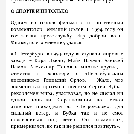
организации Игр доброй воли из первых рук.
О СПОРТЕ И НЕ ТОЛЬКО
Одним из героев фильма стал спортивный
комментатор Геннадий Орлов. В 1994 году он
возглавлял пресс-службу Игр доброй воли.
Фильм, по его мнению, удался.
«В Петербурге в 1994 году выступали мировые
заезды – Карл Льюис, Майк Пауэлл, Алексей
Немов, Александр Попов и многие другие, –
отметил в разговоре с «Петербургским
дневником» Геннадий Орлов. – Жаль, что
знаменитый прыгун с шестом Сергей Бубка,
рекордсмен мира, участвовал, но не сделал ни
одной попытки. Соревнования по легкой
атлетике проходили на «Петровском», дул
сильный ветер, и Бубка так и не смог
подстроиться под ветер. Он разминался,
примеривался, но так и не решился прыгнуть».