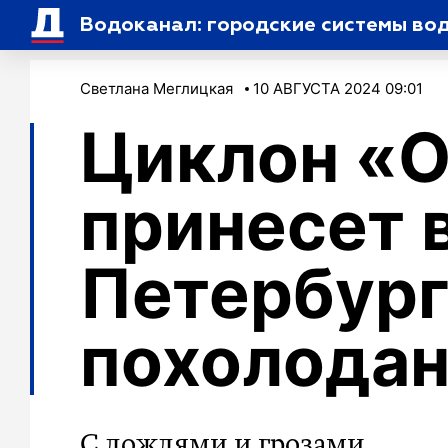
Водоканал: городские системы во
Светлана Меглицкая
10 АВГУСТА 2024 09:01
Циклон «
принесет 
Петербур
похолода
С дождями и грозами