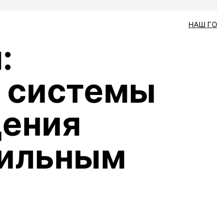
НАШ Г
:
 системы
дения
сильным