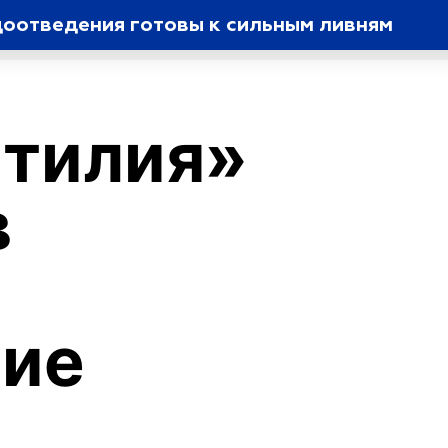
доотведения готовы к сильным ливням
Отилия»
в
г
ние