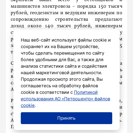
Зарплаты выше всего у бетонщиков и
машинистов электровоза – порядка 150 тысяч
рублей, геодезистам и ведущим инженерам по
сопровождению строительства предлагают
доход около 140 тысяч рублей, инженерам
строительного контроля и тоннельному
рабочему – 130 тысяч рублей. В среднем
Наш веб-сайт использует файлы cookie и
зарплата в августе 2024 года составила 66,5
сохраняет их на Вашем устройстве,
тысяч рублей.
чтобы сделать перемещения по сайту
более удобными для Вас, а также для
Сейчас в строительной сфере Петербурга
анализа статистики сайта и содействия
работают более 350 тысяч человек. Выбрать
нашей маркетинговой деятельности.
вакансии или программу обучения можно на
Продолжая просмотр этого сайта, Вы
сайте «Работа России» или в районном
соглашаетесь на обработку файлов
Агентстве занятости населения.
cookie в соответствии с
Политикой
использования АО «Петроцентр» файлов
Ранее «Петербургский дневник» рассказывал,
cookie
.
что в четверг в нашем городе чествовали
строителей. Их поздравил губернатор
Принять
Александр Беглов и отметил их уникальность.
Подробнее
читайте здесь.