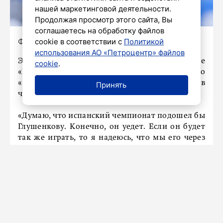
нашей маркетинговой деятельности.
Продолжая просмотр этого сайта, Вы
соглашаетесь на обработку файлов
Фото: t.me/fczenit
cookie в соответствии с
Политикой
использования АО «Петроцентр» файлов
Экс-игрок «Спартака» Эдуард Мор в эфире
cookie
.
«Матч ТВ» сказал, что игрок петербургского
«Зенита» Максим Глушенков может уехать в
Принять
чемпионат Испании.
«Думаю, что испанский чемпионат подошел бы
Глушенкову. Конечно, он уедет. Если он будет
так же играть, то я надеюсь, что мы его через
год-два увидим там», – высказался Мор.
Глушенков перешел в «Зенит» летом. Контракт
игрока рассчитан до лета 2028 года.
Ранее
сообщалось
, что «Зенит» потратит 4
миллиона евро за нападающего из Сербии