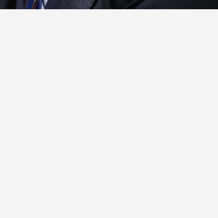
ик»
А Роман Ротенберг высказался о работе команды
стараются делать все возможное, чтобы собрать
Наверное, один защитник может быть. У вас есть
енера «Спорт-Экспресс».
: защитника Никиту Зайцева, нападающих Евгения
ергея Андронова и Михаила Григоренко. Также
 Смирнов.