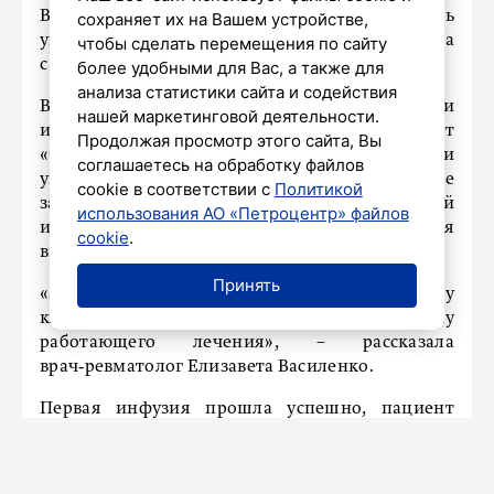
В Пироговской клинике СПбГУ началось
сохраняет их на Вашем устройстве,
уникальное лечение первого в России пациента
чтобы сделать перемещения по сайту
с болезнью Бехтерева.
более удобными для Вас, а также для
анализа статистики сайта и содействия
Врачи университетской клиники выбрали
нашей маркетинговой деятельности.
инновационный подход, используя препарат
Продолжая просмотр этого сайта, Вы
«Сенипрутуг». Это средство точечно атакует и
соглашаетесь на обработку файлов
уничтожает иммунные клетки, ответственные
cookie в соответствии с
Политикой
за развитие болезни, не вредя остальной
использования АО «Петроцентр» файлов
иммунной системе. Препарат вводится
cookie
.
внутривенно в течение 6-8 часов.
Принять
«За два года до того, как пациент попал в нашу
клинику, он прошёл долгий путь к поиску
работающего лечения», – рассказала
врач‑ревматолог Елизавета Василенко.
Первая инфузия прошла успешно, пациент
чувствует себя хорошо и находится под
пристальным вниманием врачей. Сейчас новое
лекарство доступно благодаря системе ОМС и