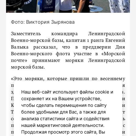
Фото: Виктория Зырянова
Заместитель командира Ленинградской
Военно-морской базы, капитан 1 ранга Евгений
Валыка рассказал, что в преддверии Дня
Военно-морского флота участие в «Морской
почте» принимают моряки Ленинградской
морской базы.
«Это моряки, которые пришли по весеннему
призыву. Буквально две недели они находятся
Наш веб-сайт использует файлы cookie и
здесь и проходят курс молодого бойца.
сохраняет их на Вашем устройстве,
Призванные со всех областей – здесь есть и
чтобы сделать перемещения по сайту
Калининградская область, и Нижегородская, и
более удобными для Вас, а также для
Тверская, и Орловская области. У этих ребят
анализа статистики сайта и содействия
сегодня будет уникальная возможность
нашей маркетинговой деятельности.
поздравить своих родных и близких с
Продолжая просмотр этого сайта, Вы
праздником Днем Военно-морского флота и