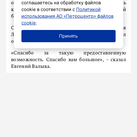
соглашаетесь на обработку файлов
отправить открытки», – отметил заместитель
cookie в соответствии с
Политикой
командира Ленинградской Военно-морской
использования АО «Петроцентр» файлов
базы капитан 1 ранга Евгений Валыка.
cookie
.
Он также лично и от своего командования
Ленинградской морской базы поблагодарил
Принять
организаторов «Морской почты».
«Спасибо за такую предоставленную
возможность. Спасибо вам большое», – сказал
Евгений Валыка.
Александр Беглов: в канун Дня
ВМФ заработает «Морская почта»
– открытку в любую точку страны
можно отправить с Якорной
площади Кронштадта
25 июля 2024