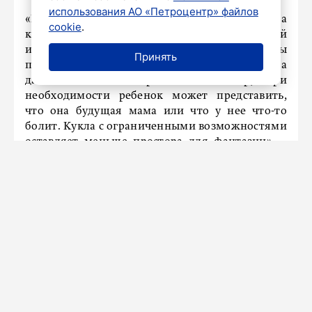
использования АО «Петроцентр» файлов
«Во-первых, мы ориентированы на
cookie
.
классическую куклу с доброй и познавательной
историей. Во-вторых, мы учитываем запросы
Принять
потребителей. В третьих, классическая кукла
дает множество вариаций для игр, при
необходимости ребенок может представить,
что она будущая мама или что у нее что-то
болит. Кукла с ограниченными возможностями
оставляет меньше простора для фантазии», –
рассказали в пресс-службе.
ВЛАСТЬ
Александр Беглов встретил
сегодня прибывшего в Петербург
Александра Лукашенко
25 июля 2024