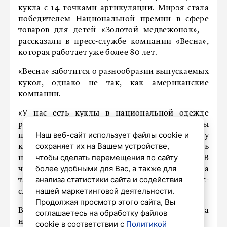
кукла с 14 точками артикуляции. Мирэя стала
победителем Национальной премии в сфере
товаров для детей «Золотой медвежонок», –
рассказали в пресс-службе компании «Весна»,
которая работает уже более 80 лет.
«Весна» заботится о разнообразии выпускаемых
кукол, однако не так, как американские
компании.
«У нас есть куклы в национальной одежде
разных народов нашей страны. Сейчас мы
Наш веб-сайт использует файлы cookie и
планируем запустить коллекцию кукол, у
сохраняет их на Вашем устройстве,
которых не только костюм будет передавать
чтобы сделать перемещения по сайту
национальный колорит, но и черты лица. В
более удобными для Вас, а также для
частности, планируем коллекцию казахов, а
анализа статистики сайта и содействия
также народов России», – рассказали в пресс-
нашей маркетинговой деятельности.
службе компании.
Продолжая просмотр этого сайта, Вы
Выпускать кукол с особенностями «Весна» пока
соглашаетесь на обработку файлов
не планирует.
cookie в соответствии с
Политикой