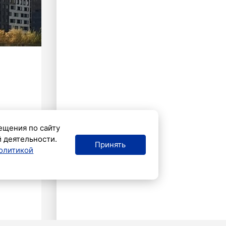
ещения по сайту
й деятельности.
Принять
олитикой