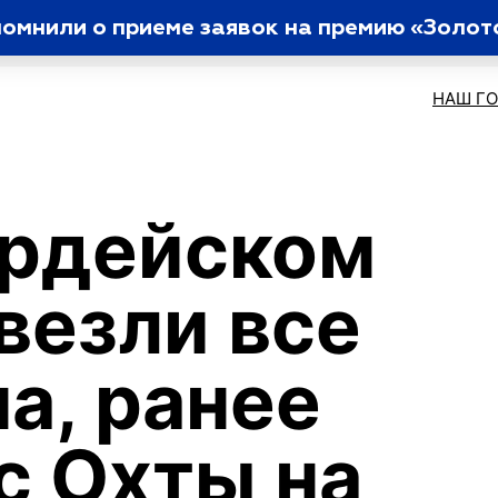
омнили о приеме заявок на премию «Золот
НАШ Г
ардейском
везли все
а, ранее
с Охты на