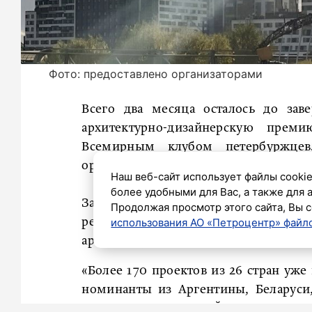
Фото: предоставлено организаторами
Всего два месяца осталось до за
архитектурно-дизайнерскую прем
Всемирным клубом петербуржце
организаторы.
Наш веб-сайт использует файлы cookie
более удобными для Вас, а также для 
За право победить и забрать позолоче
Продолжая просмотр этого сайта, Вы с
использования АО «Петроцентр» файло
реставраторы, дизайнеры интерь
архитекторы.
«Более 170 проектов из 26 стран уже
номинанты из Аргентины, Беларуси,
Индонезии, Ирана, Йемена, Катар