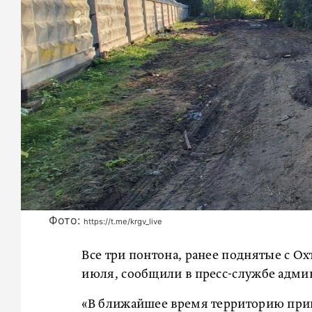
Фото:
https://t.me/krgv_live
Все три понтона, ранее поднятые с Ох
июля, сообщили в пресс-службе адми
«В ближайшее время территорию прив