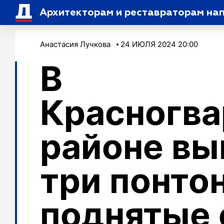
Архитекторам и реставраторам нап
Анастасия Лучкова
24 ИЮЛЯ 2024 20:00
В
Красногв
районе вы
три понтон
поднятые 