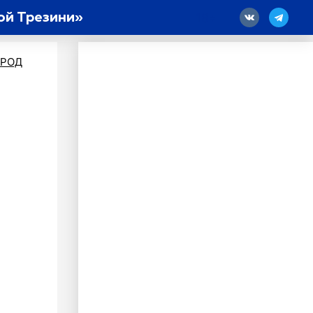
ой Трезини»
18
ОРОД