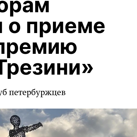
орам
 о приеме
 премию
Трезини»
уб петербуржцев