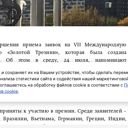
вершения приема заявок на VII Международную
ию «Золотой Трезини», которая была создана
в. Об этом в среду, 24 июля, напоминают
 и сохраняет их на Вашем устройстве, чтобы сделать перем
анализа статистики сайта и содействия нашей маркетингово
нную статуэтку сразятся эксперты из 26 стран. Это
оглашаетесь на обработку файлов cookie в соответствии с
П
в cookie
.
еров, скульпторы, театральные художники и
 приняты к участию в премии. Среди заявителей –
 Бразилии, Вьетнама, Германии, Греции, Индии,
а, Китая, Колумбии, Марокко, Мексики, Перу,