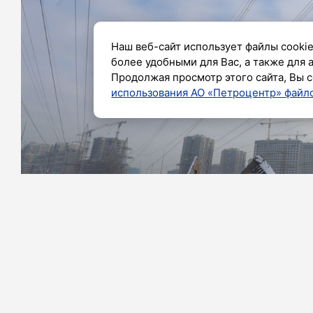
Наш веб-сайт использует файлы cookie
более удобными для Вас, а также для 
Продолжая просмотр этого сайта, Вы с
использования АО «Петроцентр» файло
Фото: Роман Пименов / «Петербургский дневн
За первые шесть месяцев текущего г
самонесущего изолированного провода