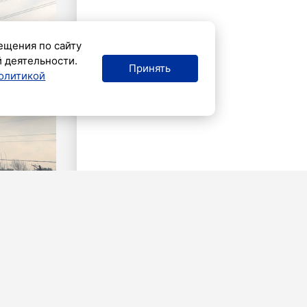
ещения по сайту
й деятельности.
Принять
олитикой