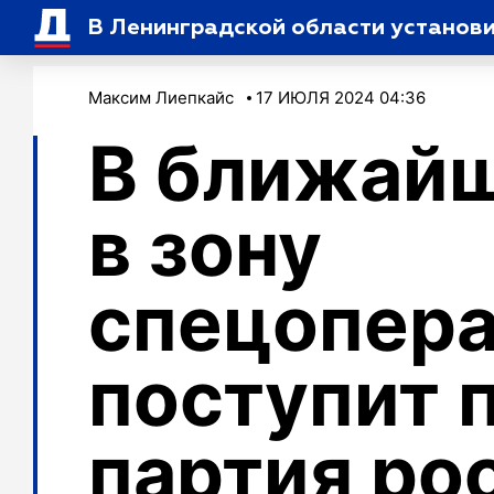
В Ленинградской области установи
Максим Лиепкайс
17 ИЮЛЯ 2024 04:36
В ближай
в зону
спецопер
поступит 
партия ро