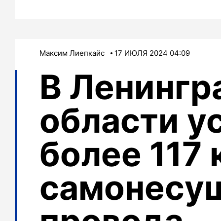
Максим Лиепкайс
17 ИЮЛЯ 2024 04:09
В Ленингр
области у
более 117 
самонесу