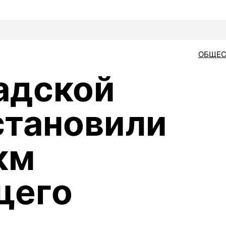
ОБЩЕС
адской
становили
км
щего