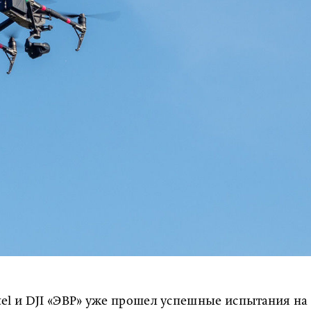
el и DJI «ЭВР» уже прошел успешные испытания на