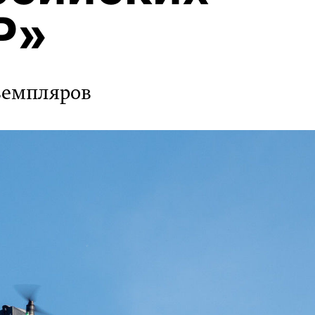
Р»
кземпляров