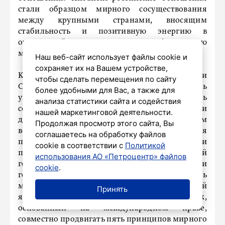
стали образцом мирного сосуществования
между крупными странами, вносящим
стабильность и позитивную энергию в
охваченный переменами и нестабильностью
мир.
Наш веб-сайт использует файлы cookie и
сохраняет их на Вашем устройстве,
Как постоянные члены Совета Безопасности
чтобы сделать перемещения по сайту
ООН, Китай и Россия будут продолжать
более удобными для Вас, а также для
укреплять взаимное доверие и усиливать
анализа статистики сайта и содействия
сотрудничество, тесно координируя свои
нашей маркетинговой деятельности.
действия по международным и региональным
Продолжая просмотр этого сайта, Вы
вопросам. Обе страны совместно стремятся
соглашаетесь на обработку файлов
поддерживать мир, стабильность и
cookie в соответствии с
Политикой
процветание во всем мире. В то же время Китай
использования АО «Петроцентр» файлов
готов и впредь, вместе с Россией и другими
cookie
.
государствами, решительно защищать
международную систему, ядром которой
Принять
является ООН, и международный порядок,
основанный на международном праве,
совместно продвигать пять принципов мирного