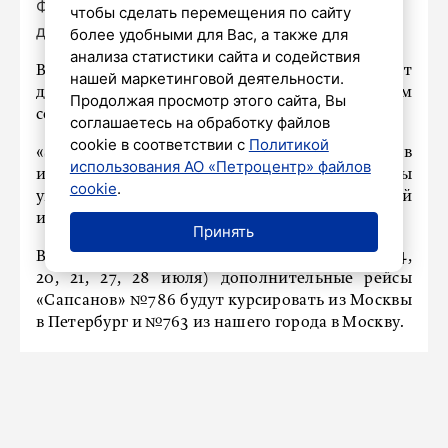
Фото: Дмитрий Фуфаев/«Петербургский
чтобы сделать перемещения по сайту
дневник»
более удобными для Вас, а также для
анализа статистики сайта и содействия
В июле между Петербургом и Москвой запустят
нашей маркетинговой деятельности.
дополнительные поезда «Сапсан». Об этом
Продолжая просмотр этого сайта, Вы
сообщили в пресс-службе РЖД.
соглашаетесь на обработку файлов
cookie в соответствии с
Политикой
«Заполняемость «Сапсанов» на многих рейсах в
использования АО «Петроцентр» файлов
июле достигла уже 100 процентов. Поэтому мы
cookie
.
увеличили количество поездов между Москвой
и Санкт-Петербургом», – сказано в сообщении.
Принять
В РЖД отметили, что по выходным (6, 7, 13, 14,
20, 21, 27, 28 июля) дополнительные рейсы
«Сапсанов» №786 будут курсировать из Москвы
в Петербург и №763 из нашего города в Москву.
Для удобства пассажиров также увеличили
количество мест в поездах за счет сдвоенных
составов в поезде №754. Составы не будут
ходить только 7 июля, №777 (кроме 6 июля) и