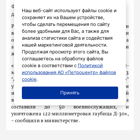
Фото: Роман Пименов / «Петербургский
Наш веб-сайт использует файлы cookie и
дневник»
сохраняет их на Вашем устройстве,
чтобы сделать перемещения по сайту
Расчеты самоходок «Акация» группировки
более удобными для Вас, а также для
войск «Центр» ликвидировали гаубицу Д-30 и
анализа статистики сайта и содействия
опорный пункт украинской армии на
нашей маркетинговой деятельности.
авдеевском направлении, сообщили
Продолжая просмотр этого сайта, Вы
журналистам в Министерстве обороны России.
соглашаетесь на обработку файлов
cookie в соответствии с
Политикой
«Военнослужащие расчетов самоходных 152-
использования АО «Петроцентр» файлов
миллиметровых артиллерийских установок 2С3
cookie
.
"Акация" группировки войск "Центр"
уничтожили опорный пункт ВСУ на авдеевском
Принять
направлении в зоне проведения специальной
военной операции. Потери противника
составили до 50 военнослужащих, и
уничтожена 122-миллиметровая гаубица Д-30»,
– сообщили в министерстве.
В оборонном ведомстве отметили, что данный
опорный пункт мешал продвижению