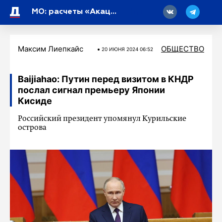
18
МО: расчеты «Акации» уничтожили гаубицу Д-30 под Авдеевкой
Максим Лиепкайс
ОБЩЕСТВО
20 ИЮНЯ 2024 06:52
Baijiahao: Путин перед визитом в КНДР
послал сигнал премьеру Японии
Кисиде
Российский президент упомянул Курильские
острова