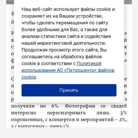
Наш веб-сайт использует файлы cookie и
Фото: Александр Глуз/«Петербургский
сохраняет их на Вашем устройстве,
дневник»
чтобы сделать перемещения по сайту
более удобными для Вас, а также для
Россияне приняли участие в опросе, в ходе
анализа статистики сайта и содействия
которого выяснилось, как часто жители нашей
нашей маркетинговой деятельности.
страны пересматривают фотографии. Как
Продолжая просмотр этого сайта, Вы
оказалось, 41% респондентов смотрят
соглашаетесь на обработку файлов
фотографии редко, а 22% и вовсе их не
cookie в соответствии с
Политикой
пересматривают, передает
RT.
использования АО «Петроцентр» файлов
cookie
.
Отмечается, что чаще всего россияне
пересматривают фотографии из путешествий и
Принять
отпусков (58%). Снимки из детства нравится
рассматривать 24% респондентов, школа и вуз
получили по 6%. Фотографии со свадеб
интересно пересматривать лишь 3%
опрошенных, с концертов и мероприятий – 2%,
а с выпускных – лишь 1%.