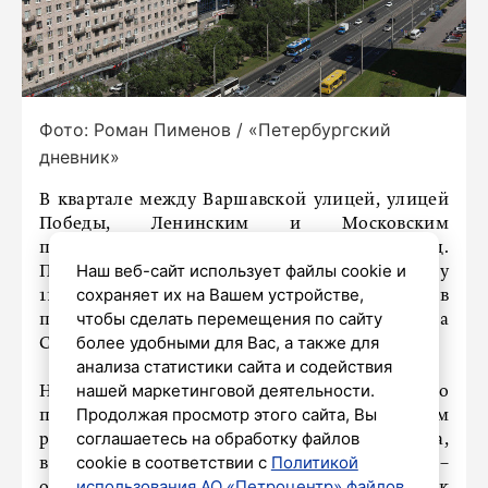
Фото: Роман Пименов / «Петербургский
дневник»
В квартале между Варшавской улицей, улицей
Победы, Ленинским и Московским
проспектами появятся школа и детский сад.
Наш веб-сайт использует файлы cookie и
Первое учреждение позволит обучать сразу
сохраняет их на Вашем устройстве,
1100 учеников, а второе – 220 детей. Об этом в
чтобы сделать перемещения по сайту
понедельник, 17 июня, сообщает пресс-служба
более удобными для Вас, а также для
Смольного.
анализа статистики сайта и содействия
нашей маркетинговой деятельности.
На рабочем совещании члены городского
Продолжая просмотр этого сайта, Вы
правительства обсудили, что в Московском
соглашаетесь на обработку файлов
районе уже сложилась определенная застройка,
cookie в соответствии с
Политикой
в то время как одна из главных задач города –
использования АО «Петроцентр» файлов
одновременно вводить в эксплуатацию как