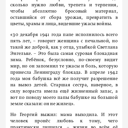
сколько нужно любви, трепета и терпения,
чтобы абсолютно бросовый материал,
оставшийся от сбора урожая, превратить в
цветы, храмы и лица, видевшие ужасы войны.
«30 декабря 1941 года папе исполнилось всего
пять лет, – говорит женщина с печальной, но
такой же доброй, как у отца, улыбкой Светлана
Энгельке. – Это была самая суровая блокадная
зима. Ребёнок, безусловно, по-своему видит
мир, но он запомнил те ужасы и боль, которую
принесла Ленинграду блокада. В апреле 1942
года моя бабушка всё же получит разрешение
на вывоз детей. Старшая сестра, наверное, в
силу возраста имела ещё жизненный запас, а
вот по поводу моего папы бабушке на большой
земле сказали: он не жилец».
Но Георгий выжил: мама выходила. И этот
человек пронёс любовь к тому, чего
практически лишился, – жизни во всём её