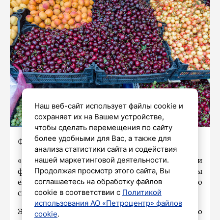
Наш веб-сайт использует файлы cookie и
сохраняет их на Вашем устройстве,
чтобы сделать перемещения по сайту
более удобными для Вас, а также для
Фото: Олег Золото/«Петербургский дневник»
анализа статистики сайта и содействия
нашей маркетинговой деятельности.
«Экологически чистая» диета, где овощи и
Продолжая просмотр этого сайта, Вы
фрукты составляют не менее половины
соглашаетесь на обработку файлов
ежедневного рациона человека, существенно
cookie в соответствии с
Политикой
снижает риск преждевременной смерти.
использования АО «Петроцентр» файлов
Это утверждают учёные из Гарвардского
cookie
.