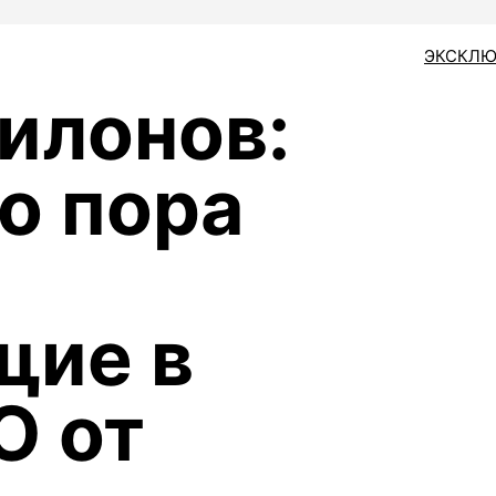
ЭКСКЛЮ
илонов:
о пора
щие в
О от