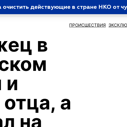
 очистить действующие в стране НКО от ч
ПРОИСШЕСТВИЯ
ЭКСКЛЮ
жец в
еском
 и
отца, а
ал на