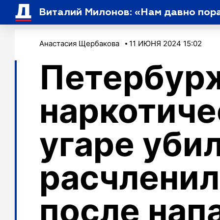
Виталий Милонов: «Нам давно пора
Анастасия Щербакова
11 ИЮНЯ 2024 15:02
Петербур
наркотич
угаре убил
расчленил 
после нап