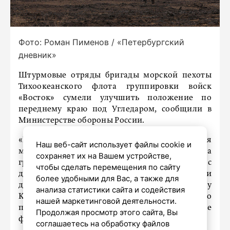
Фото: Роман Пименов / «Петербургский
дневник»
Штурмовые отряды бригады морской пехоты
Тихоокеанского флота группировки войск
«Восток» сумели улучшить положение по
переднему краю под Угледаром, сообщили в
Министерстве обороны России.
«Штурмовые подразделения соединения
Наш веб-сайт использует файлы cookie и
морской пехоты Тихоокеанского флота
сохраняет их на Вашем устройстве,
группировки войск "Восток" совместно с
чтобы сделать перемещения по сайту
другими штурмовыми подразделениями
более удобными для Вас, а также для
дальневосточников продвинулись в сторону
анализа статистики сайта и содействия
Константиновки и улучшили положение по
нашей маркетинговой деятельности.
переднему краю на угледарском участке
Продолжая просмотр этого сайта, Вы
фронта», – говорится в сообщении.
соглашаетесь на обработку файлов