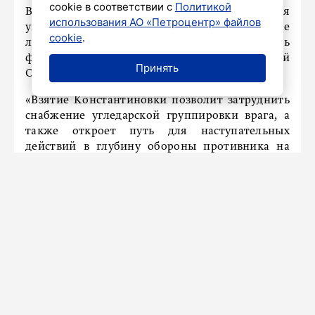
cookie в соответствии с
Политикой
В ведомстве отметили, что подразделения
использования АО «Петроцентр» файлов
украинской армии создавали оборонительные
cookie
.
линии на этом участке с 2014 года, а часть
фортификаций осталась еще со времён Великой
Принять
Отечественной войны.
«Взятие Константиновки позволит затруднить
снабжение угледарской группировки врага, а
также откроет путь для наступательных
действий в глубину обороны противника на
южнодонецком направлении специальной
военной операции», – подчеркнули в
Минобороны.
Также сообщается, что продвижение
штурмовых групп ВС РФ осложняется большим
количеством заминированных врагом
коммуникаций и участков местности.
Новости СМИ2