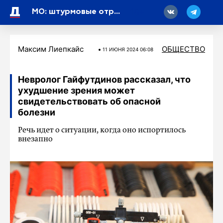
18
МО: штурмовые отряды Тихоокеанского флота улучшили положение под Угледаром
Максим Лиепкайс
ОБЩЕСТВО
11 ИЮНЯ 2024 06:08
Невролог Гайфутдинов рассказал, что
ухудшение зрения может
свидетельствовать об опасной
болезни
Речь идет о ситуации, когда оно испортилось
внезапно