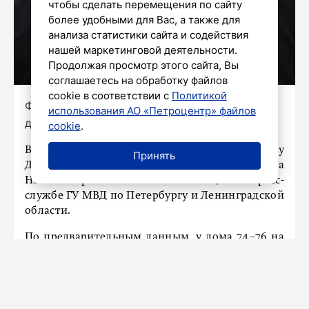
чтобы сделать перемещения по сайту
более удобными для Вас, а также для
анализа статистики сайта и содействия
нашей маркетинговой деятельности.
Продолжая просмотр этого сайта, Вы
соглашаетесь на обработку файлов
cookie в соответствии с
Политикой
Фото: Роман Пименов/«Петербургский
использования АО «Петроцентр» файлов
дневник»
cookie
.
В Петербурге проводится проверка по факту
Принять
ДТП с пешеходом, попавшим под троллейбус на
Невском проспекте. Об этом сообщили в пресс-
службе ГУ МВД по Петербургу и Ленинградской
области.
По предварительным данным, у дома 74–76 на
Невском проспекте мужчина средних лет упал
на проезжую часть. Троллейбус переехал его.
Пострадавший получил травму руки. Его