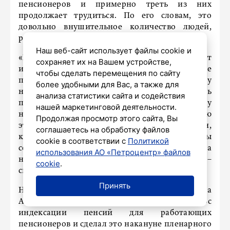
пенсионеров и примерно треть из них
продолжает трудиться. По его словам, это
довольно внушительное количество людей,
работающих на развитие нашего города.
Наш веб-сайт использует файлы cookie и
«Неработающие пенсионеры получают
сохраняет их на Вашем устройстве,
индексации. Я как работающий пенсионер не
чтобы сделать перемещения по сайту
получал, но чем же я хуже. Я тружусь, плачу
более удобными для Вас, а также для
налоги, отчисления в Пенсионный фонд. Теперь
анализа статистики сайта и содействия
принятое президентом решение исправит эту
нашей маркетинговой деятельности.
несправедливость. Полностью поддерживаю
Продолжая просмотр этого сайта, Вы
эту инициативу. Губернатор услышал горожан,
соглашаетесь на обработку файлов
которые просили улучшить различные виды
cookie в соответствии с
Политикой
социального обеспечения, и его инициатива
использования АО «Петроцентр» файлов
нашла одобрение у федеральной власти», –
cookie
.
сказал Александр Евсеев.
Принять
Напомним, губернатор Санкт-Петербурга
Александр Беглов пообещал поднять вопрос
индексации пенсий для работающих
пенсионеров и сделал это накануне пленарного