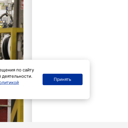
ещения по сайту
й деятельности.
Принять
олитикой