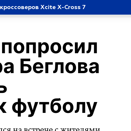
кроссоверов Xcite X-Cross 7
 попросил
а Беглова
ь
к футболу
лся на встрече с жителями