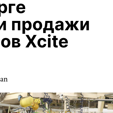
рге
и продажи
ов Xcite
san