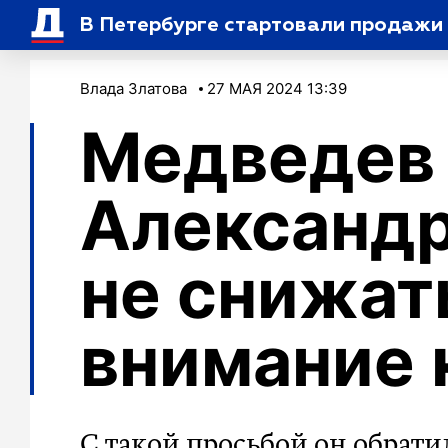
В Петербурге стартовали продажи 
Влада Златова
27 МАЯ 2024 13:39
Медведев
Александр
не снижат
внимание 
С такой просьбой он обрати