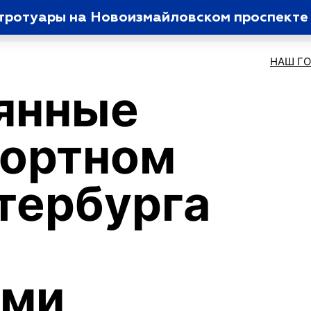
тротуары на Новоизмайловском проспекте
НАШ Г
янные
рортном
тербурга
ами