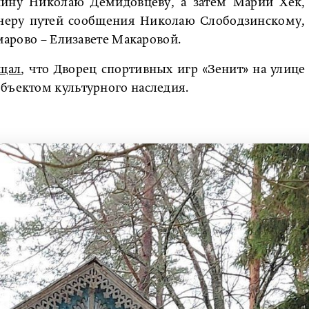
ину Николаю Демидовцеву, а затем Марии Хек,
енеру путей сообщения Николаю Слободзинскому,
омарово – Елизавете Макаровой.
щал
, что Дворец спортивных игр «Зенит» на улице
бъектом культурного наследия.