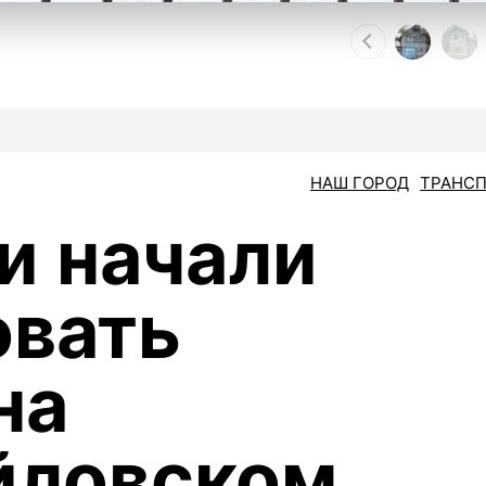
НАШ ГОРОД
ТРАНС
и начали
овать
на
йловском