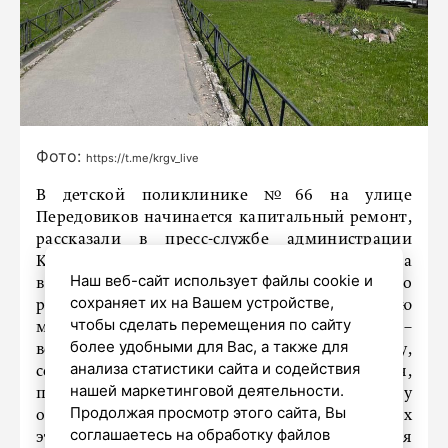
Фото:
https://t.me/krgv_live
В детской поликлинике №66 на улице
Передовиков начинается капитальный ремонт,
рассказали в пресс-службе администрации
Красногвардейского района. Она была открыта
Наш веб-сайт использует файлы cookie и
в 1983 году и за 41 год работы обновлялась всего
сохраняет их на Вашем устройстве,
раз – в 2008. В этом году здесь полностью
чтобы сделать перемещения по сайту
модернизируют внутренние инженерные сети –
более удобными для Вас, а также для
вентиляционные системы, электропроводку,
анализа статистики сайта и содействия
сети водопровода, водоотведения и отопления,
нашей маркетинговой деятельности.
пожарную сигнализацию и систему
Продолжая просмотр этого сайта, Вы
оповещения и управления эвакуацией. На всех
соглашаетесь на обработку файлов
этажах будет выполнена частичная