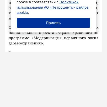
cookie в соответствии с
Политикой
перепланировка и отделка помещений,
использования АО «Петроцентр» файлов
заменены деревянные оконные рамы, двери,
cookie
.
крыльцо и ступени входной группы, а для
маломобильных граждан установят пандус.
Принять
Обновление поликлиники проходит в рамках
национального проекта «Здравоохранение» по
программе «Модернизация первичного звена
здравоохранения».
На время ремонта все педиатры остаются в
поликлинике, но с 1 июня 2024 года будут вести
прием на 1-м этаже в Центре охраны
репродуктивного здоровья подростков.
Ранее «Петербургский дневник»
рассказывал
,
что военный институт физической культуры
Петербурга отмечает 115-летие.