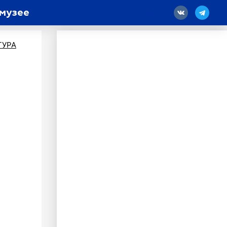
музее
18
ТУРА