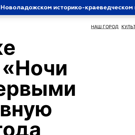
 Новоладожском историко-краеведческом 
НАШ ГОРОД
КУЛЬ
же
 «Ночи
первыми
авную
года