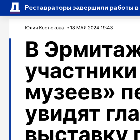
Реставраторы завершили работы в
Юлия Костюкова
18 МАЯ 2024 19:43
В Эрмита
участники
музеев» 
увидят гл
выставку 