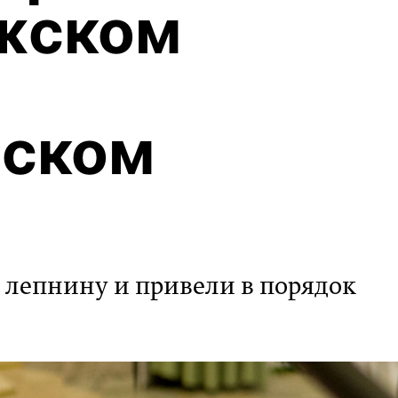
жском
еском
 лепнину и привели в порядок