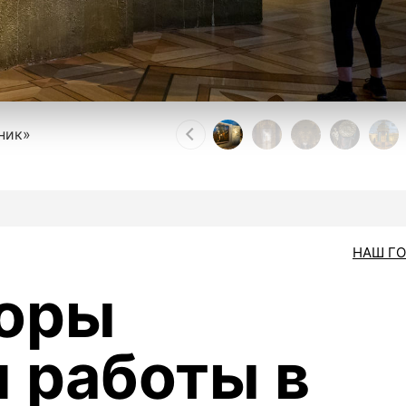
ник»
НАШ Г
торы
 работы в