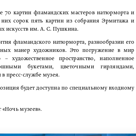
е 70 картин фламандских мастеров натюрморта и
 них сорок пять картин из собрания Эрмитажа и
х искусств им. А. С. Пушкина.
вития фламандского натюрморта, разнообразии его
ьных манер художников. Это погружение в мир
 – художественное пространство, наполненное
кошными букетами, цветочными гирляндами,
 в пресс-службе музея.
кспозиция будет доступна по специальному входному
т «Ночь музеев».