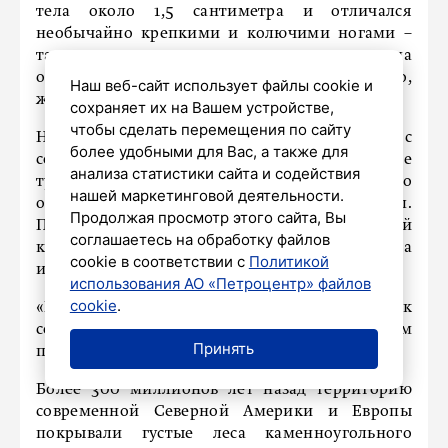
тела около 1,5 сантиметра и отличался
необычайно крепкими и колючими ногами –
такими, что он совершенно не похож ни на
одного другого известного паукообразного,
Наш веб-сайт использует файлы cookie и
живого или вымершего», – сообщили ученые.
сохраняет их на Вашем устройстве,
чтобы сделать перемещения по сайту
Несмотря на некоторое сходство ног с
более удобными для Вас, а также для
современными сенокосцами, строение
анализа статистики сайта и содействия
туловища найденного паукообразного сильно
нашей маркетинговой деятельности.
отличается от любых известных групп.
Продолжая просмотр этого сайта, Вы
Палеонтологи затрудняются с точной
соглашаетесь на обработку файлов
классификацией находки из-за недостатка
cookie в соответствии с
Политикой
информации.
использования АО «Петроцентр» файлов
cookie
.
«Возможно, D. acanthopoda был близок
современным телифонам или жгутоногим
Принять
паукам», – предполагают исследователи.
Более 300 миллионов лет назад территорию
современной Северной Америки и Европы
покрывали густые леса каменноугольного