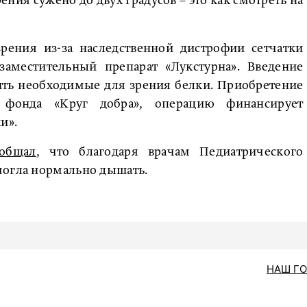
рения сужено до двух градусов – это как смотреть на
рения из-за наследственной дистрофии сетчатки
аместительный препарат «Лукстурна». Введение
ить необходимые для зрения белки. Приобретение
т фонда «Круг добра», операцию финансирует
и».
ообщал
, что благодаря врачам Педиатрического
могла нормально дышать.
НАШ Г