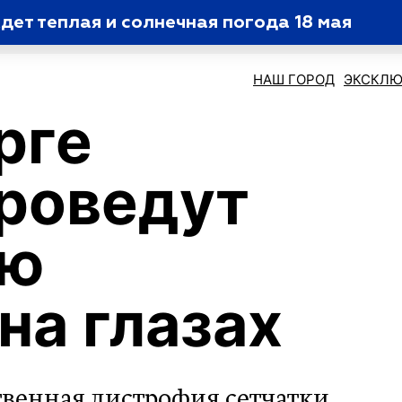
ет теплая и солнечная погода 18 мая
НАШ ГОРОД
ЭКСКЛЮ
рге
роведут
ую
на глазах
венная дистрофия сетчатки