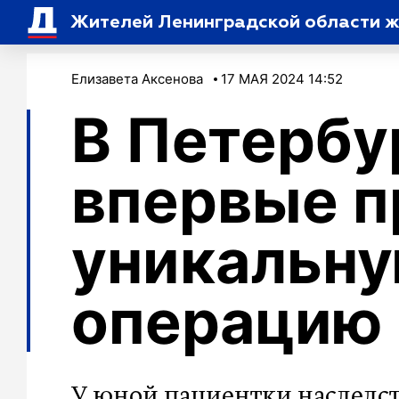
Жителей Ленинградской области жд
Елизавета Аксенова
17 МАЯ 2024 14:52
В Петербу
впервые п
уникальн
операцию 
У юной пациентки наследст