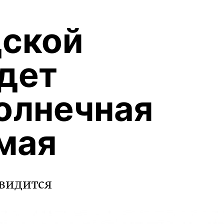
дской
дет
солнечная
 мая
двидится