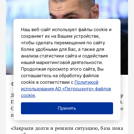
Наш веб-сайт использует файлы cookie и
сохраняет их на Вашем устройстве,
чтобы сделать перемещения по сайту
более удобными для Вас, а также для
анализа статистики сайта и содействия
нашей маркетинговой деятельности.
Продолжая просмотр этого сайта, Вы
соглашаетесь на обработку файлов
cookie в соответствии с
Политикой
Фото: Валерий Шарифулин/ТАСС
использования АО «Петроцентр» файлов
cookie
.
Давид Нуриев, больше известный как рэпер
Птаха, разобрался с долгами перед налоговой.
Принять
Об этом в пятницу, 17 мая,
360.ru
рассказала его
представитель.
«Закрыли долги и решили ситуацию, база пока