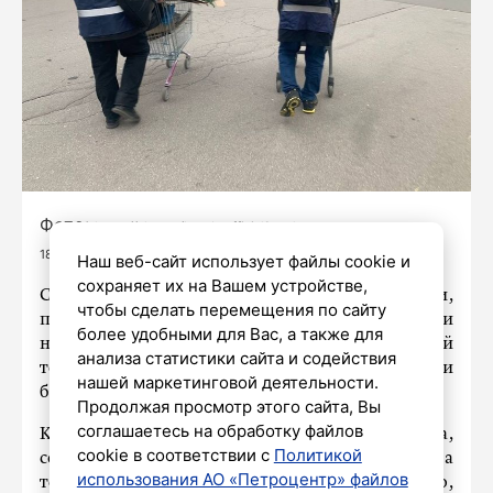
Фото:
https://vk.com/kvzpb_official?z=photo-
189318064_457247064%2Fwall-189318064_15065
Наш веб-сайт использует файлы cookie и
сохраняет их на Вашем устройстве,
Сотрудники Комитета по вопросам законности,
чтобы сделать перемещения по сайту
правопорядка и безопасности освободили
более удобными для Вас, а также для
несколько городских участков от незаконной
анализа статистики сайта и содействия
торговли. Коммерсанты лишились товаров и
нашей маркетинговой деятельности.
будут вынуждены заплатить штраф.
Продолжая просмотр этого сайта, Вы
соглашаетесь на обработку файлов
Как рассказали в пресс-службе ведомства,
cookie в соответствии с
Политикой
совместные с полицией рейды проводились на
использования АО «Петроцентр» файлов
территориях Адмиралтейского, Центрального,