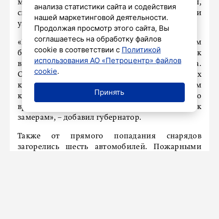
местах работают оперативные службы,
анализа статистики сайта и содействия
специалисты строительных организаций и
нашей маркетинговой деятельности.
управляющих компаний.
Продолжая просмотр этого сайта, Вы
соглашаетесь на обработку файлов
«Первым этапом восстанавливаем окна, а затем
cookie в соответствии с
Политикой
балконные конструкции и переходим к
использования АО «Петроцентр» файлов
внутренней отделке, если она повреждена.
cookie
.
Сейчас сотрудники управ и управляющих
компаний пройдут по поврежденным
Принять
квартирам и закроют тепловой контур по
временной схеме, дальше приступим к
замерам», – добавил губернатор.
Также от прямого попадания снарядов
загорелись шесть автомобилей. Пожарными
расчетами очаги возгорания были оперативно
ликвидированы, всего поврежден 21
автомобиль.
Ранее «Петербургский дневник»
писал
, что
прошлой ночью ВСУ совершили ряд попыток