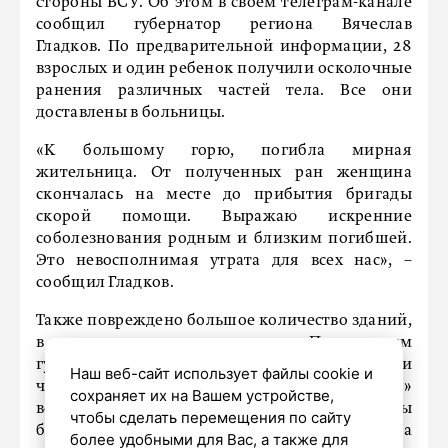
стороны ВСУ. Об этом в своем телеграм-канале
сообщил губернатор региона Вячеслав
Гладков. По предварительной информации, 28
взрослых и один ребенок получили осколочные
ранения различных частей тела. Все они
доставлены в больницы.
«К большому горю, погибла мирная
жительница. От полученных ран женщина
скончалась на месте до прибытия бригады
скорой помощи. Выражаю искренние
соболезнования родным и близким погибшей.
Это невосполнимая утрата для всех нас», –
сообщил Гладков.
Также повреждено большое количество зданий,
в том числе жилые дома. По данным
губернатора, 22 многоквартирных дома и
Наш веб-сайт использует файлы cookie и
четыре коммерческих объекта были «задеты»
сохраняет их на Вашем устройстве,
во время обстрела. Кроме того, повреждены
чтобы сделать перемещения по сайту
больницы, спортивный центр и школа. На
более удобными для Вас, а также для